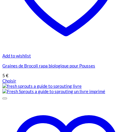
Add to wishlist
Graines de Brocoli rapa biologique pour Pousses
5
€
Choisir
Ce
produit
a
plusieurs
variations.
Les
options
peuvent
être