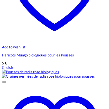
Add to wishlist
Haricots Mungo biologiques pour les Pousses
5
€
Choisir
Ce
produit
a
plusieurs
variations.
Les
options
peuvent
être