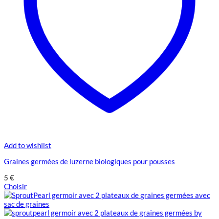
la
page
du
produit
Add to wishlist
Graines germées de luzerne biologiques pour pousses
5
€
Choisir
Ce
produit
a