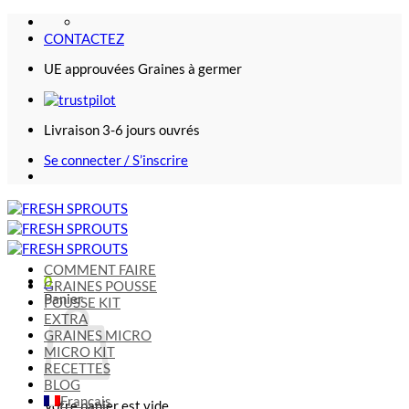
Passer
au
CONTACTEZ
contenu
UE approuvées Graines à germer
Livraison 3-6 jours ouvrés
Se connecter / S’inscrire
COMMENT FAIRE
0
GRAINES POUSSE
Panier
POUSSE KIT
EXTRA
GRAINES MICRO
MICRO KIT
RECETTES
BLOG
Français
Votre panier est vide.