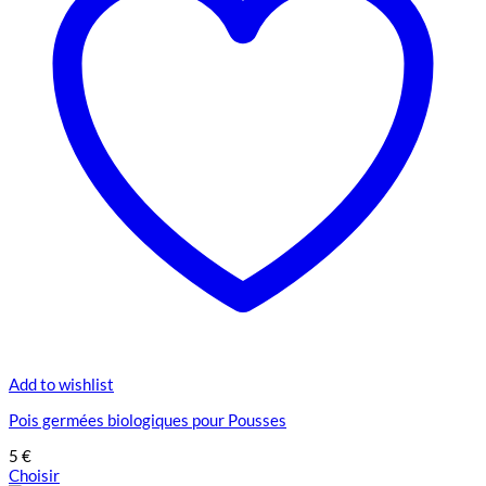
Add to wishlist
Pois germées biologiques pour Pousses
5
€
Choisir