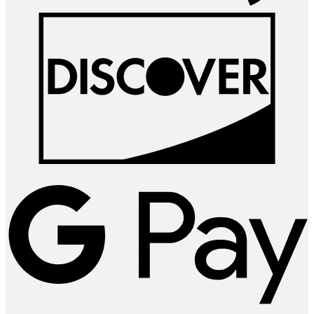
D
G
P