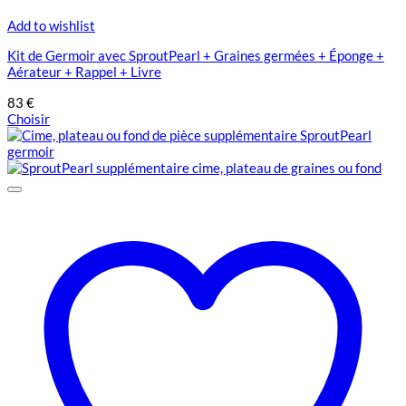
Add to wishlist
Kit de Germoir avec SproutPearl + Graines germées + Éponge +
Aérateur + Rappel + Livre
83
€
Choisir
Ce
produit
a
plusieurs
variations.
Les
options
peuvent
être
choisies
sur
la
page
du
produit