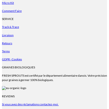
être
Micro Kit
choisies
sur
Comment Faire
la
page
SERVICE
du
Track & Trace
produit
Livraison
Retours
Terms
GDPR · Cookies
GRAINES BIOLOGIQUES
FRESH SPROUTS est certifié par le département alimentaire danois. Votre précision
pour graines à germer 100% biologiques.
REVIEWS
Si vous avez des réclamations contactez-moi.