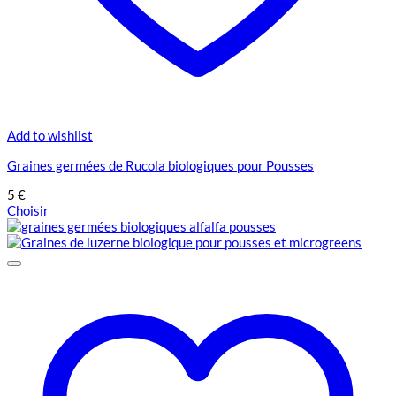
Add to wishlist
Graines germées de Rucola biologiques pour Pousses
5
€
Choisir
Ce
produit
a
plusieurs
variations.
Les
options
peuvent
être
choisies
sur