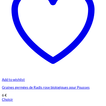
choisies
sur
la
page
du
produit
Add to wishlist
Graines germées de Radis rose biologiques pour Pousses
6
€
Choisir
Ce