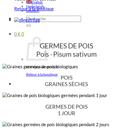
English
Nederlands
Retour à la boutique
Deutsch
Recherche
pour :
0
€
0
GERMES DE POIS
Pois · Pisum sativum
Votre panier est vide.
Retour à la boutique
POIS
GRAINES SÈCHES
GERMES DE POIS
1 JOUR