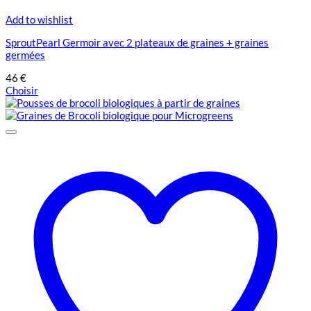
Add to wishlist
SproutPearl Germoir avec 2 plateaux de graines + graines
germées
46
€
Choisir
Ce
produit
a
plusieurs
variations.
Les
options
peuvent
être
choisies
sur
la
page
du
produit