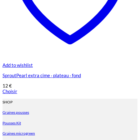
Add to wishlist
SproutPearl extra cime · plateau · fond
12
€
Choisir
Ce
produit
SHOP
a
Graines pousses
plusieurs
variations.
Pousses Kit
Les
options
Graines microgreen
peuvent