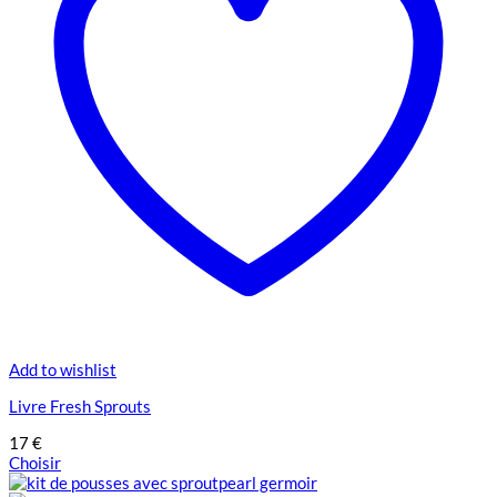
choisies
sur
la
page
du
produit
Add to wishlist
Livre Fresh Sprouts
17
€
Choisir
Ce