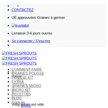
Passer
au
CONTACTEZ
contenu
UE approuvées Graines à germer
Livraison 3-6 jours ouvrés
Se connecter / S’inscrire
COMMENT FAIRE
0
GRAINES POUSSE
Panier
POUSSE KIT
EXTRA
GRAINES MICRO
MICRO KIT
RECETTES
BLOG
Français
Votre panier est vide.
English