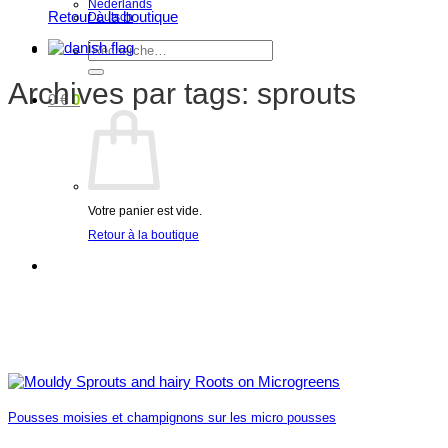
Nederlands
Retour à la boutique
Deutsch
Recherche
pour :
Archives par tags:
sprouts
0
€
0
Votre panier est vide.
Retour à la boutique
Pousses moisies et champignons sur les micro pousses