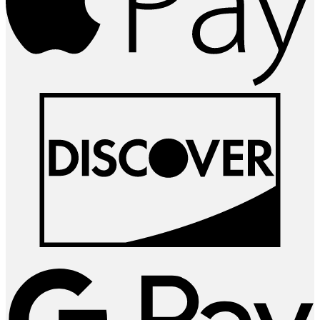
D
G
P