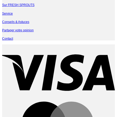
Sur FRESH SPROUTS
Service
Conseils & Astuces
Partager votre opinion
Contact
V
M