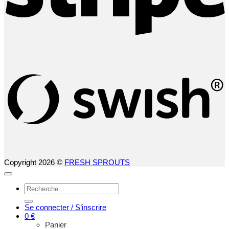
S
(
Copyright 2026 ©
FRESH SPROUTS
Recherche
pour :
Se connecter / S’inscrire
0
€
Panier