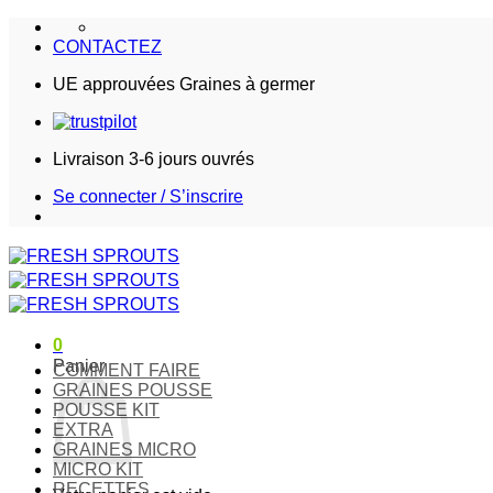
Passer
au
CONTACTEZ
contenu
UE approuvées Graines à germer
Livraison 3-6 jours ouvrés
Se connecter / S’inscrire
0
Panier
COMMENT FAIRE
GRAINES POUSSE
POUSSE KIT
EXTRA
GRAINES MICRO
MICRO KIT
RECETTES