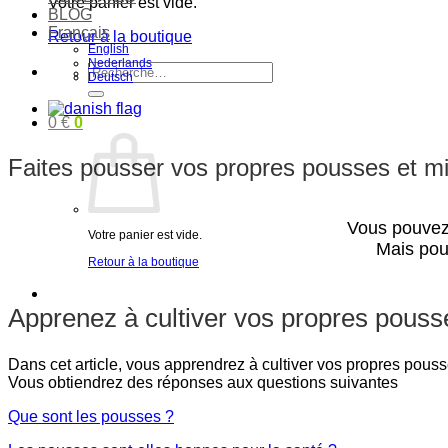
Votre panier est vide.
BLOG
Français
Retour à la boutique
English
Nederlands
Recherche
Deutsch
pour :
0
€
0
Faites pousser vos propres pousses et m
Vous pouvez 
Votre panier est vide.
Mais pou
Retour à la boutique
Apprenez à cultiver vos propres pouss
Dans cet article, vous apprendrez à cultiver vos propres pouss
Vous obtiendrez des réponses aux questions suivantes
Que sont les pousses ?