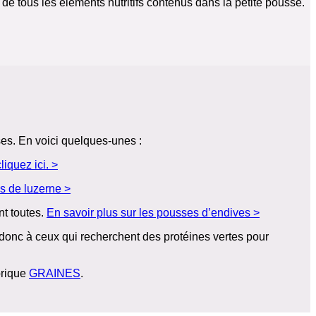
de tous les éléments nutritifs contenus dans la petite pousse.
es. En voici quelques-unes :
liquez ici. >
s de luzerne >
nt toutes.
En savoir plus sur les pousses d’endives >
t donc à ceux qui recherchent des protéines vertes pour
brique
GRAINES
.