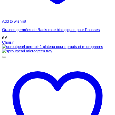
Add to wishlist
Graines germées de Radis rose biologiques pour Pousses
6
€
Choisir
Ce
produit
a
plusieurs
variations.
Les
options
peuvent
être
choisies
sur
la
page
du
produit