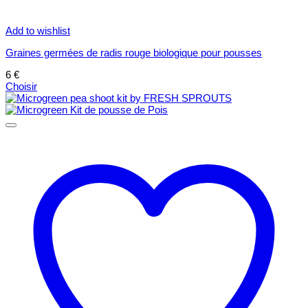
Add to wishlist
Graines germées de radis rouge biologique pour pousses
6
€
Choisir
Ce
produit
a
plusieurs
variations.
Les
options
peuvent
être
choisies
sur
la
page
du
produit