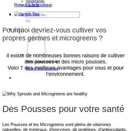
Nederlands
Retour à la boutique
Deutsch
Recherche
pour :
Pourquoi devriez-vous cultiver vos
0
€
0
propres germes et microgreens ?
Il existe de nombreuses bonnes raisons de cultiver
des pousses et des micro pousses.
Votre panier est vide.
Voici 7 des meilleurs avantages pour vous et pour
Retour à la boutique
l’environnement.
Des Pousses pour votre santé
Les Pousses et les Microgreens sont pleins de vitamines
naturelles, de minéraux, d’enzymes, de protéines, d’antioxydants,