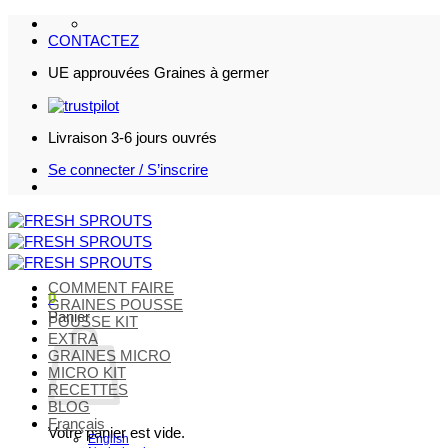
Passer
au
CONTACTEZ
contenu
UE approuvées Graines à germer
Livraison 3-6 jours ouvrés
Se connecter / S’inscrire
COMMENT FAIRE
0
GRAINES POUSSE
Panier
POUSSE KIT
EXTRA
GRAINES MICRO
MICRO KIT
RECETTES
BLOG
Français
Votre panier est vide.
English