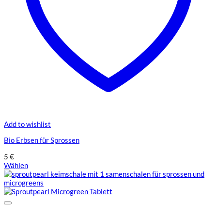
Add to wishlist
Bio Erbsen für Sprossen
5
€
Wählen
Dieses
Produkt
weist
mehrere
Varianten
auf.