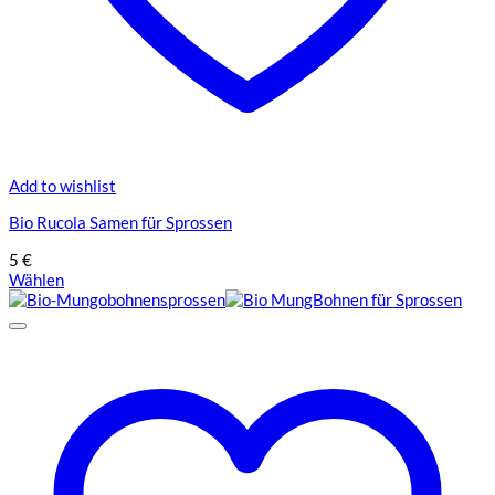
Add to wishlist
Bio Rucola Samen für Sprossen
5
€
Wählen
Dieses
Produkt
weist
mehrere
Varianten
auf.
Die
Optionen
können
auf