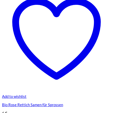
Optionen
können
auf
der
Produktseite
gewählt
werden
Add to wishlist
Bio Rose Rettich Samen für Sprossen