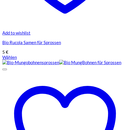
Add to wishlist
Bio Rucola Samen für Sprossen
5
€
Wählen
Dieses
Produkt
weist
mehrere
Varianten
auf.
Die
Optionen
können
auf
der
Produktseite
gewählt