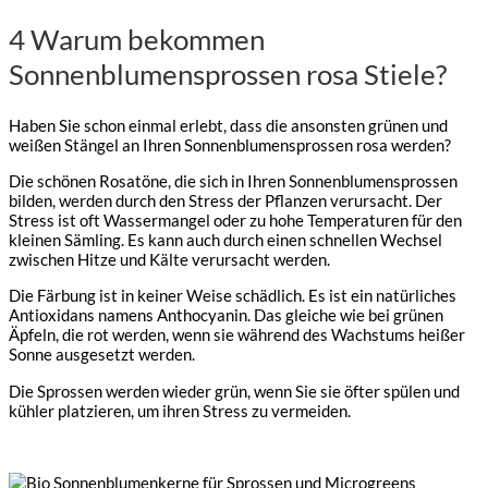
weist
4 Warum bekommen
mehrere
Varianten
Sonnenblumensprossen rosa Stiele?
auf.
Die
Optionen
Haben Sie schon einmal erlebt, dass die ansonsten grünen und
können
weißen Stängel an Ihren Sonnenblumensprossen rosa werden?
auf
der
Die schönen Rosatöne, die sich in Ihren Sonnenblumensprossen
Produktseite
bilden, werden durch den Stress der Pflanzen verursacht. Der
gewählt
Stress ist oft Wassermangel oder zu hohe Temperaturen für den
werden
kleinen Sämling. Es kann auch durch einen schnellen Wechsel
zwischen Hitze und Kälte verursacht werden.
Die Färbung ist in keiner Weise schädlich. Es ist ein natürliches
Antioxidans namens Anthocyanin. Das gleiche wie bei grünen
Äpfeln, die rot werden, wenn sie während des Wachstums heißer
Sonne ausgesetzt werden.
Die Sprossen werden wieder grün, wenn Sie sie öfter spülen und
kühler platzieren, um ihren Stress zu vermeiden.