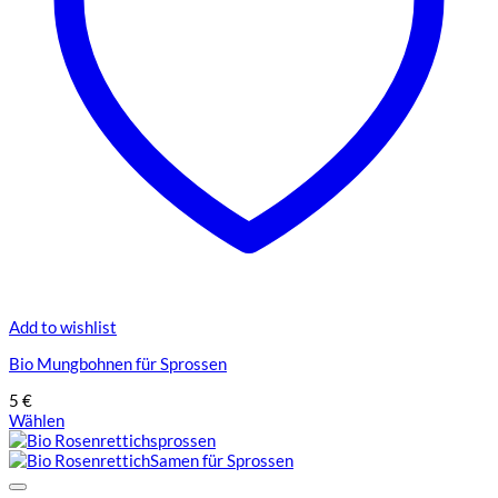
der
Produktseite
gewählt
werden
Add to wishlist
Bio Mungbohnen für Sprossen
5
€
Wählen
Dieses
Produkt
weist