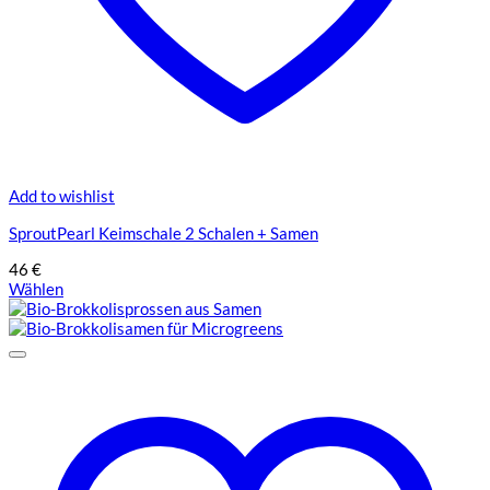
Add to wishlist
SproutPearl Keimschale 2 Schalen + Samen
46
€
Wählen
Dieses
Produkt
weist
mehrere
Varianten
auf.
Die
Optionen
können
auf