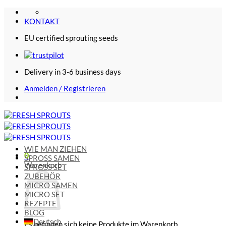
Zum
Inhalt
KONTAKT
springen
EU certified sprouting seeds
Delivery in 3-6 business days
Anmelden / Registrieren
WIE MAN ZIEHEN
0
SPROSS SAMEN
Warenkorb
SPROSS SET
ZUBEHÖR
MICRO SAMEN
MICRO SET
REZEPTE
BLOG
Deutsch
Es befinden sich keine Produkte im Warenkorb.