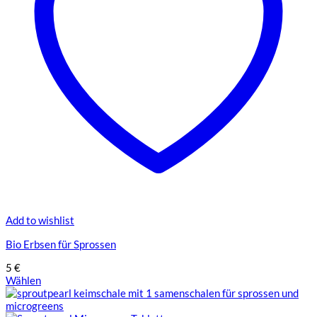
Add to wishlist
Bio Erbsen für Sprossen
5
€
Wählen
Dieses
Produkt