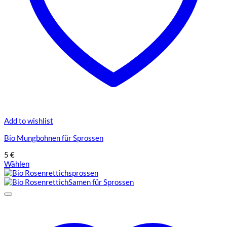
werden
Add to wishlist
Bio Mungbohnen für Sprossen
5
€
Wählen
Dieses
Produkt
weist
mehrere
Varianten
auf.
Die