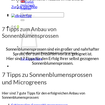
English
Nederlands
Zurück zum Shop
Français
Suchen
nach:
0
€
0
7 Tipps zum Anbau von
Sonnenblumensprossen
Sonnenblumensprossen sind ein großer und nahrhafter
Es befinden sich keine Produkte im Warenkorb.
Spross, der zum Entsaften von a.o. geeignet ist.
Hier sind 7 Tipps für den Erfolg Ihrer selbst gezogenen
Zurück zum Shop
Sonnenblumensprossen.
7 Tipps zu Sonnenblumensprossen
und Microgreens
Hier sind 7 gute Tipps für den erfolgreichen Anbau von
Sonnenblumensprossen:
Schimmelige Sonnenblumensprossen