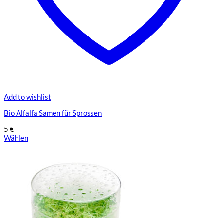
Add to wishlist
Bio Alfalfa Samen für Sprossen
5
€
Wählen
Dieses
Produkt
weist
mehrere
Varianten
auf.
Die
Optionen
können