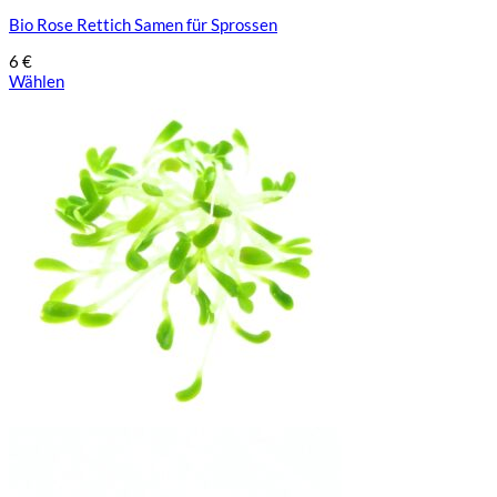
Bio Rose Rettich Samen für Sprossen
6
€
Wählen
Dieses
Produkt
weist
mehrere
Varianten
auf.
Die
Optionen
können
auf
der
Produktseite
gewählt
werden