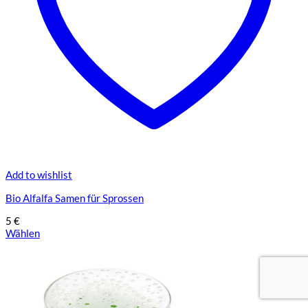
Add to wishlist
Bio Alfalfa Samen für Sprossen
5
€
Wählen
Dieses
Produkt
weist
mehrere
Varianten
auf.