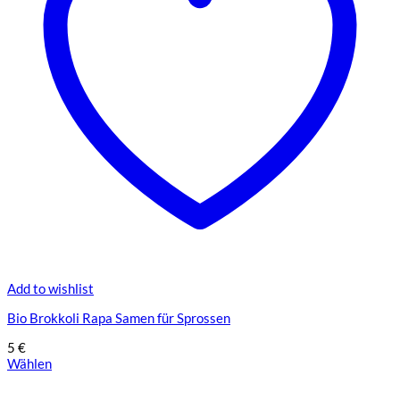
der
Produktseite
gewählt
werden
Add to wishlist
Bio Brokkoli Rapa Samen für Sprossen
5
€
Wählen
Dieses
Produkt