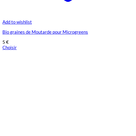
Add to wishlist
Bio graines de Moutarde pour Microgreens
5
€
Choisir
Ce
produit
a
plusieurs
variations.
Les
options
peuvent
être
choisies
sur
la
page
du
produit