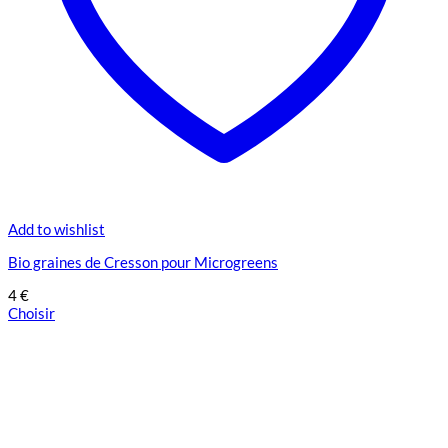
Add to wishlist
Bio graines de Cresson pour Microgreens
4
€
Choisir
Ce
produit
a
plusieurs
variations.
Les
options