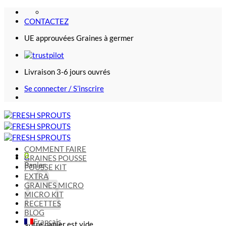
Passer
au
CONTACTEZ
contenu
UE approuvées Graines à germer
Livraison 3-6 jours ouvrés
Se connecter / S’inscrire
COMMENT FAIRE
0
GRAINES POUSSE
Panier
POUSSE KIT
EXTRA
GRAINES MICRO
MICRO KIT
RECETTES
BLOG
Français
Votre panier est vide.