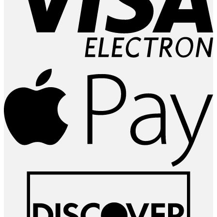
A
P
D