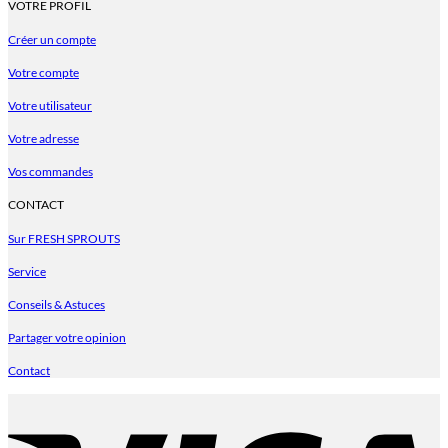
VOTRE PROFIL
Créer un compte
Votre compte
Votre utilisateur
Votre adresse
Vos commandes
CONTACT
Sur FRESH SPROUTS
Service
Conseils & Astuces
Partager votre opinion
Contact
V