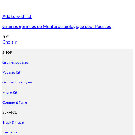
Add to wishlist
Graines germées de Moutarde biologique pour Pousses
5
€
Choisir
Ce
produit
SHOP
a
Graines pousses
plusieurs
variations.
Pousses Kit
Les
options
Graines microgreen
peuvent
être
Micro Kit
choisies
sur
Comment Faire
la
page
SERVICE
du
Track & Trace
produit
Livraison