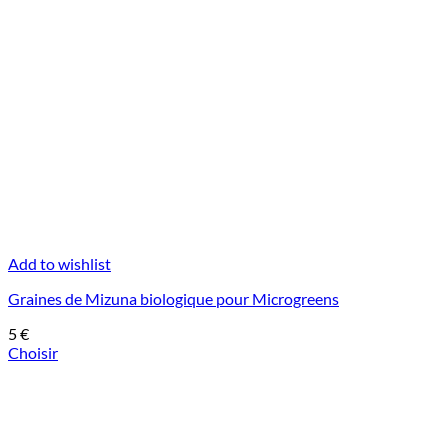
Add to wishlist
Graines de Mizuna biologique pour Microgreens
5
€
Choisir
Ce
produit
a
plusieurs
variations.