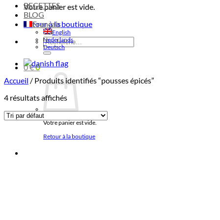
RECETTES
Votre panier est vide.
BLOG
Retour à la boutique
Français
English
Nederlands
Recherche
Deutsch
pour :
0
€
0
Accueil
/
Produits identifiés “pousses épicés”
4 résultats affichés
Votre panier est vide.
Retour à la boutique