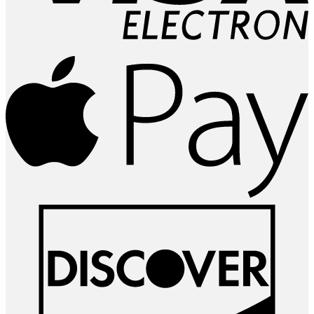
A
P
D