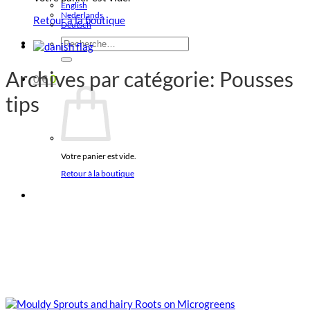
English
Nederlands
Retour à la boutique
Deutsch
Recherche
pour :
Archives par catégorie:
Pousses
0
€
0
tips
Votre panier est vide.
Retour à la boutique