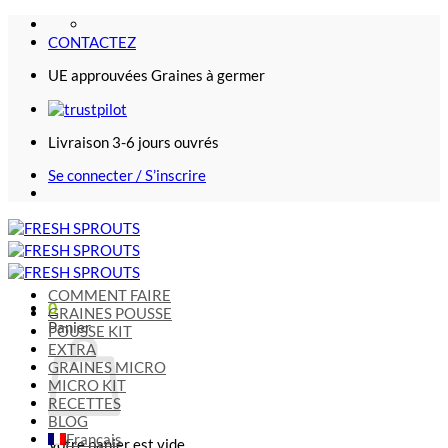
Passer
au
CONTACTEZ
contenu
UE approuvées Graines à germer
Livraison 3-6 jours ouvrés
Se connecter / S’inscrire
COMMENT FAIRE
0
GRAINES POUSSE
Panier
POUSSE KIT
EXTRA
GRAINES MICRO
MICRO KIT
RECETTES
BLOG
Français
Votre panier est vide.