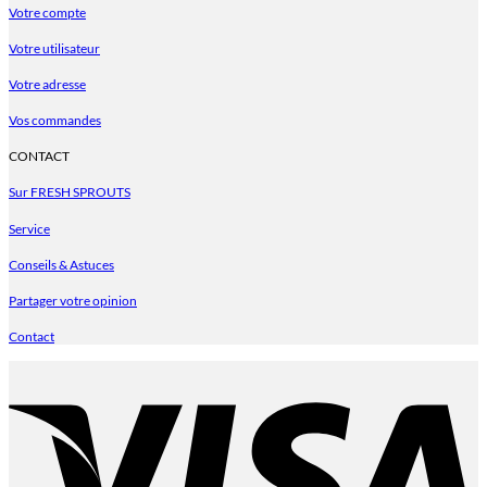
Votre compte
Votre utilisateur
Votre adresse
Vos commandes
CONTACT
Sur FRESH SPROUTS
Service
Conseils & Astuces
Partager votre opinion
Contact
V