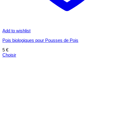
Add to wishlist
Pois biologiques pour Pousses de Pois
5
€
Choisir
Ce
produit
a
plusieurs
variations.
Les
options
peuvent
être
choisies
sur
la
page
du
produit