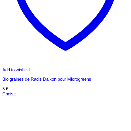
Add to wishlist
Bio graines de Radis Daikon pour Microgreens
5
€
Choisir
Ce
produit
a
plusieurs
variations.
Les
options