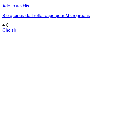
Add to wishlist
Bio graines de Trèfle rouge pour Microgreens
4
€
Choisir
Ce
produit
a
plusieurs
variations.
Les
options
peuvent
être
choisies
sur
la
page
du
produit