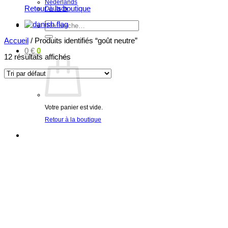
Nederlands
Retour à la boutique
Deutsch
Recherche
pour :
Accueil
/
Produits identifiés “goût neutre”
0
€
0
12 résultats affichés
Votre panier est vide.
Retour à la boutique