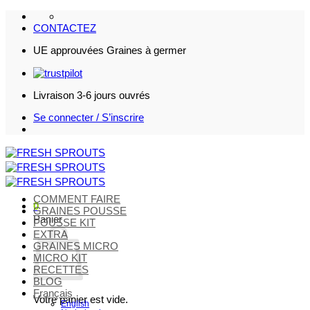
Passer
au
CONTACTEZ
contenu
UE approuvées Graines à germer
Livraison 3-6 jours ouvrés
Se connecter / S’inscrire
COMMENT FAIRE
0
GRAINES POUSSE
Panier
POUSSE KIT
EXTRA
GRAINES MICRO
MICRO KIT
RECETTES
BLOG
Français
Votre panier est vide.
English