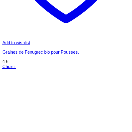
Add to wishlist
Graines de Fenugrec bio pour Pousses.
4
€
Choisir
Ce
produit
a
plusieurs
variations.
Les
options
peuvent
être
choisies
sur
la
page