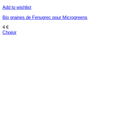
Add to wishlist
Bio graines de Fenugrec pour Microgreens
4
€
Choisir
Ce
produit
a
plusieurs
variations.
Les
options
peuvent
être
choisies
sur
la
page
du
produit