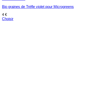
Bio graines de Trèfle violet pour Microgreens
4
€
Choisir
Ce
produit
a
plusieurs
variations.
Les
options
peuvent
être
choisies
sur
la
page
du
produit