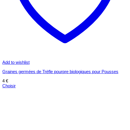
Add to wishlist
Graines germées de Trèfle pourpre biologiques pour Pousses
4
€
Choisir
Ce
produit
a
plusieurs
variations.
Les
options
peuvent
être