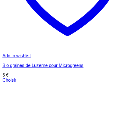
Add to wishlist
Bio graines de Luzerne pour Microgreens
5
€
Choisir
Ce
produit
a
plusieurs
variations.
Les
options
peuvent
être
choisies